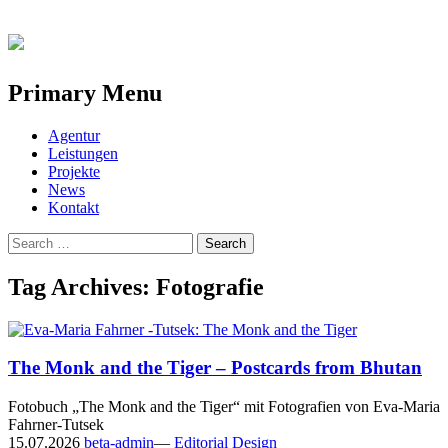
Primary Menu
Skip
Agentur
to
Leistungen
content
Projekte
News
Kontakt
Search
for:
Tag Archives: Fotografie
The Monk and the Tiger – Postcards from Bhutan
Fotobuch „The Monk and the Tiger“ mit Fotografien von Eva-Maria
Fahrner-Tutsek
15.07.2026
beta-admin
—
Editorial Design