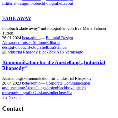
Editorial design
Fotobuch
Fotografie
Layout
FADE AWAY
Fotobuch „fade away“ mit Fotografien von Eva-Maria Fahrner-
Tutsek
26.01.2024
beta-admin
—
Editorial Design
Alexander Tutsek-Stiftung
Editorial
design
Fotobuch
Fotografie
Ibiza
Schilder
Kommunikation für die Ausstellung „Industrial
Rhapsody“
Ausstellungskommunikation für „Industrial Rhapsody“
20.04.2023
beta-admin
—
Corporate Communication
ats
ausstellung
Ausstellungsdesign
blackbox
digitales
museum
Fotografie
Glaskunst
münchen
villa
Posts
1
2
Next →
navigation
Contact