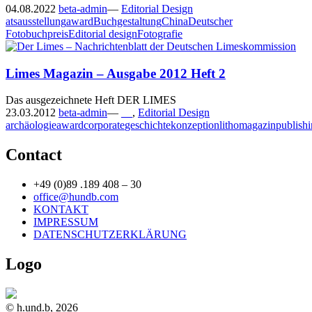
04.08.2022
beta-admin
—
Editorial Design
ats
ausstellung
award
Buchgestaltung
China
Deutscher
Fotobuchpreis
Editorial design
Fotografie
Limes Magazin – Ausgabe 2012 Heft 2
Das ausgezeichnete Heft DER LIMES
23.03.2012
beta-admin
—
__
,
Editorial Design
archäologie
award
corporate
geschichte
konzeption
litho
magazin
publish
Contact
+49 (0)89 .189 408 – 30
office@hundb.com
KONTAKT
IMPRESSUM
DATENSCHUTZERKLÄRUNG
Logo
© h.und.b, 2026