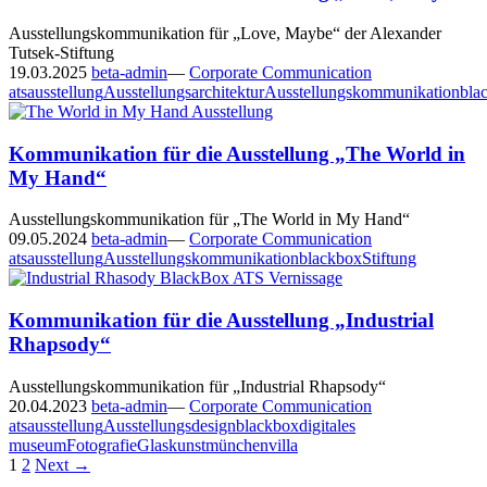
Ausstellungskommunikation für „Love, Maybe“ der Alexander
Tutsek-Stiftung
19.03.2025
beta-admin
—
Corporate Communication
ats
ausstellung
Ausstellungsarchitektur
Ausstellungskommunikation
bla
Kommunikation für die Ausstellung „The World in
My Hand“
Ausstellungskommunikation für „The World in My Hand“
09.05.2024
beta-admin
—
Corporate Communication
ats
ausstellung
Ausstellungskommunikation
blackbox
Stiftung
Kommunikation für die Ausstellung „Industrial
Rhapsody“
Ausstellungskommunikation für „Industrial Rhapsody“
20.04.2023
beta-admin
—
Corporate Communication
ats
ausstellung
Ausstellungsdesign
blackbox
digitales
museum
Fotografie
Glaskunst
münchen
villa
Posts
1
2
Next →