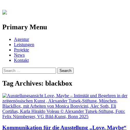
Primary Menu
Skip
Agentur
to
Leistungen
content
Projekte
News
Kontakt
Search
for:
Tag Archives: blackbox
Kommunikation für die Ausstellung „Love, Maybe“