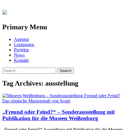
Primary Menu
Skip
Agentur
to
Leistungen
content
Projekte
News
Kontakt
Search
for:
Tag Archives: ausstellung
„Freund oder Feind?“ – Sonderausstellung mit
Publikation für die Museen Weißenburg
„Freund oder Feind?“ Ausstellung mit Publikation für die Museen