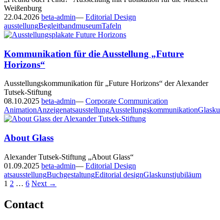
Weißenburg
22.04.2026
beta-admin
—
Editorial Design
ausstellung
Begleitband
museum
Tafeln
Kommunikation für die Ausstellung „Future
Horizons“
Ausstellungskommunikation für „Future Horizons“ der Alexander
Tutsek-Stiftung
08.10.2025
beta-admin
—
Corporate Communication
Animation
Anzeigen
ats
ausstellung
Ausstellungskommunikation
Glasku
About Glass
Alexander Tutsek-Stiftung „About Glass“
01.09.2025
beta-admin
—
Editorial Design
ats
ausstellung
Buchgestaltung
Editorial design
Glaskunst
jubiläum
Posts
1
2
…
6
Next →
navigation
Contact