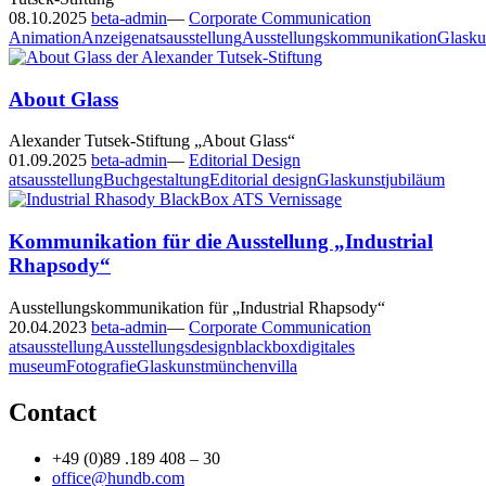
08.10.2025
beta-admin
—
Corporate Communication
Animation
Anzeigen
ats
ausstellung
Ausstellungskommunikation
Glasku
About Glass
Alexander Tutsek-Stiftung „About Glass“
01.09.2025
beta-admin
—
Editorial Design
ats
ausstellung
Buchgestaltung
Editorial design
Glaskunst
jubiläum
Kommunikation für die Ausstellung „Industrial
Rhapsody“
Ausstellungskommunikation für „Industrial Rhapsody“
20.04.2023
beta-admin
—
Corporate Communication
ats
ausstellung
Ausstellungsdesign
blackbox
digitales
museum
Fotografie
Glaskunst
münchen
villa
Contact
+49 (0)89 .189 408 – 30
office@hundb.com