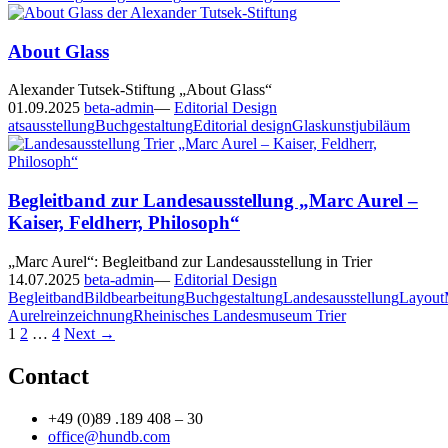
About Glass
Alexander Tutsek-Stiftung „About Glass“
01.09.2025
beta-admin
—
Editorial Design
ats
ausstellung
Buchgestaltung
Editorial design
Glaskunst
jubiläum
Begleitband zur Landesausstellung „Marc Aurel –
Kaiser, Feldherr, Philosoph“
„Marc Aurel“: Begleitband zur Landesausstellung in Trier
14.07.2025
beta-admin
—
Editorial Design
Begleitband
Bildbearbeitung
Buchgestaltung
Landesausstellung
Layout
Aurel
reinzeichnung
Rheinisches Landesmuseum Trier
Posts
1
2
…
4
Next →
navigation
Contact
+49 (0)89 .189 408 – 30
office@hundb.com