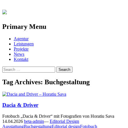
Primary Menu
Skip
Agentur
to
Leistungen
content
Projekte
News
Kontakt
Search
for:
Tag Archives: Buchgestaltung
Dacia & Driver
Fotobuch „Dacia & Driver“ mit Fotografien von Horatiu Sava
14.04.2026
beta-admin
—
Editorial Design
Ausstattung
Buchgestaltung
Editorial design
Fotobuch