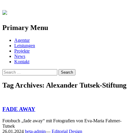
Primary Menu
Skip
Agentur
to
Leistungen
content
Projekte
News
Kontakt
Search
for:
Tag Archives: Alexander Tutsek-Stiftung
FADE AWAY
Fotobuch „fade away“ mit Fotografien von Eva-Maria Fahrner-
Tutsek
26.01.2024
beta-admin
—
Editorial Design