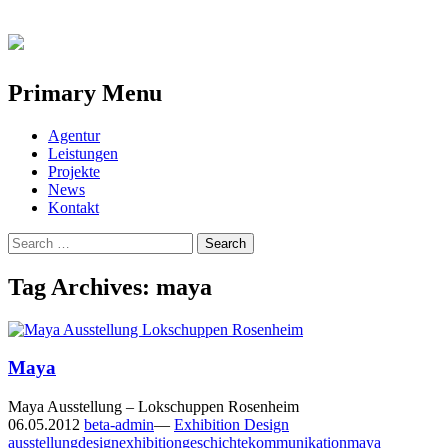
Primary Menu
Skip
Agentur
to
Leistungen
content
Projekte
News
Kontakt
Search
for:
Tag Archives: maya
Maya
Maya Ausstellung – Lokschuppen Rosenheim
06.05.2012
beta-admin
—
Exhibition Design
ausstellung
design
exhibition
geschichte
kommunikation
maya