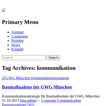
Primary Menu
Skip
Agentur
to
Leistungen
content
Projekte
News
Kontakt
Search
for:
Tag Archives: kommunikation
Baumaßnahme der GWG München
Kommunikationsstrategie für Baumaßnahme der GWG München
31.10.2023
beta-admin
—
Corporate Communication
Baumassnahme
GWG