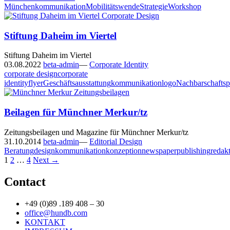
München
kommunikation
Mobilitätswende
Strategie
Workshop
Stiftung Daheim im Viertel
Stiftung Daheim im Viertel
03.08.2022
beta-admin
—
Corporate Identity
corporate design
corporate
identity
flyer
Geschäftsausstattung
kommunikation
logo
Nachbarschaftsp
Beilagen für Münchner Merkur/tz
Zeitungsbeilagen und Magazine für Münchner Merkur/tz
31.10.2014
beta-admin
—
Editorial Design
Beratung
design
kommunikation
konzeption
newspaper
publishing
redak
Posts
1
2
…
4
Next →
navigation
Contact
+49 (0)89 .189 408 – 30
office@hundb.com
KONTAKT