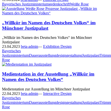
Bayerisches Justizministerium
gedenkschrift
Weiße Rose
„Willkür im Namen des Deutschen Volkes“ im
Münchner Justizpalast
„Willkür im Namen des Deutschen Volkes“ im Münchner
Justizpalast
23.04.2023
beta-admin
—
Exhibition Design
Bayerisches
Justizministerium
Dauerausstellung
design
gestaltung
Justizpalast
Trümme
Rose
Medienstation in der Ausstellung „Willkür im
Namen des Deutschen Volkes“
Medienstation zur Ausstellung im Münchner Justizpalast
22.04.2023
beta-admin
—
Interactive Design
Bayerisches
Justizministerium
Dauerausstellung
design
gestaltung
Justizpalast
Trümme
Rose