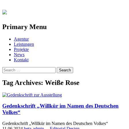
Primary Menu
Skip
Agentur
to
Leistungen
content
Projekte
News
Kontakt
Search
for:
Tag Archives: Weiße Rose
Gedenkschrift „Willkür im Namen des Deutschen
Volkes“
Gedenkschrift „Willkür im Namen des Deutschen Volkes“
11.06.2024
beta-admin
—
Editorial Design