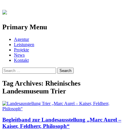
Primary Menu
Skip
Agentur
to
Leistungen
content
Projekte
News
Kontakt
Search
for:
Tag Archives: Rheinisches
Landesmuseum Trier
Begleitband zur Landesausstellung „Marc Aurel –
Kaiser, Feldherr, Philosoph“