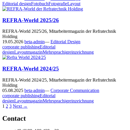
Editorial design
Fotobuch
Fotografie
Layout
REFRA-World 2025/26
REFRA-World 2025/26, Mitarbeitermagazin der Refratechnik
Holding
19.05.2026
beta-admin
—
Editorial Design
corporate publishing
Editorial
design
Layout
magazin
Mehrsprachig
reinzeichnung
REFRA-World 2024/25
REFRA-World 2024/25, Mitarbeitermagazin der Refratechnik
Holding
05.08.2025
beta-admin
—
Corporate Communication
corporate publishing
Editorial
design
Layout
magazin
Mehrsprachig
reinzeichnung
Posts
1
2
3
Next →
navigation
Contact