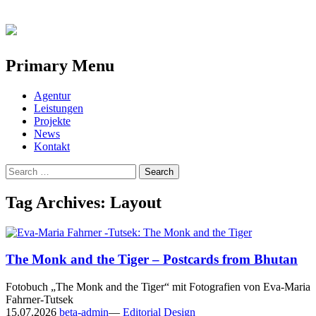
Primary Menu
Skip
Agentur
to
Leistungen
content
Projekte
News
Kontakt
Search
for:
Tag Archives: Layout
The Monk and the Tiger – Postcards from Bhutan
Fotobuch „The Monk and the Tiger“ mit Fotografien von Eva-Maria
Fahrner-Tutsek
15.07.2026
beta-admin
—
Editorial Design