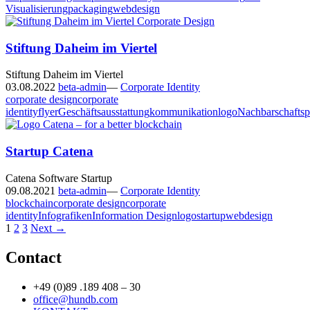
Visualisierung
packaging
webdesign
Stiftung Daheim im Viertel
Stiftung Daheim im Viertel
03.08.2022
beta-admin
—
Corporate Identity
corporate design
corporate
identity
flyer
Geschäftsausstattung
kommunikation
logo
Nachbarschaftsp
Startup Catena
Catena Software Startup
09.08.2021
beta-admin
—
Corporate Identity
blockchain
corporate design
corporate
identity
Infografiken
Information Design
logo
startup
webdesign
Posts
1
2
3
Next →
navigation
Contact
+49 (0)89 .189 408 – 30
office@hundb.com