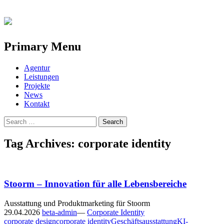
Primary Menu
Skip
Agentur
to
Leistungen
content
Projekte
News
Kontakt
Search
for:
Tag Archives: corporate identity
Stoorm – Innovation für alle Lebensbereiche
Ausstattung und Produktmarketing für Stoorm
29.04.2026
beta-admin
—
Corporate Identity
corporate design
corporate identity
Geschäftsausstattung
KI-