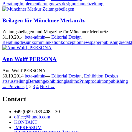
Beratung
Implementierung
news design
relaunch
zeitung
Beilagen für Münchner Merkur/tz
Zeitungsbeilagen und Magazine für Münchner Merkur/tz
31.10.2014
beta-admin
—
Editorial Design
Beratung
design
kommunikation
konzeption
newspaper
publishing
redak
Ann Wolff PERSONA
Ann Wolff PERSONA
30.10.2014
beta-admin
—
Editorial Design
,
Exhibition Design
ats
ausstellung
Beratung
exhibition
glas
litho
Print
produktion
publishing
Posts
← Previous
1
2
3
4
Next →
navigation
Contact
+49 (0)89 .189 408 – 30
office@hundb.com
KONTAKT
IMPRESSUM