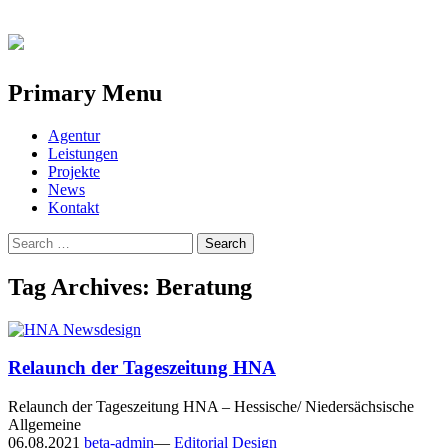
Primary Menu
Skip
Agentur
to
Leistungen
content
Projekte
News
Kontakt
Search
for:
Tag Archives: Beratung
Relaunch der Tageszeitung HNA
Relaunch der Tageszeitung HNA – Hessische/ Niedersächsische
Allgemeine
06.08.2021
beta-admin
—
Editorial Design