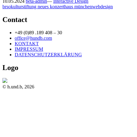
10.05.2024
beta-admin
—
Interactive Design
brso
kultur
stiftung neues konzerthaus münchen
webdesign
Contact
+49 (0)89 .189 408 – 30
office@hundb.com
KONTAKT
IMPRESSUM
DATENSCHUTZERKLÄRUNG
Logo
© h.und.b, 2026