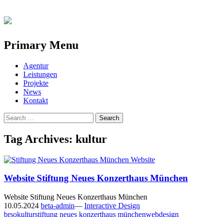
Primary Menu
Skip
Agentur
to
Leistungen
content
Projekte
News
Kontakt
Search
for:
Tag Archives: kultur
Website Stiftung Neues Konzerthaus München
Website Stiftung Neues Konzerthaus München
10.05.2024
beta-admin
—
Interactive Design
brso
kultur
stiftung neues konzerthaus münchen
webdesign