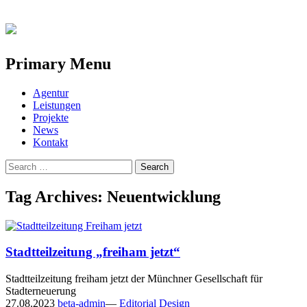
Primary Menu
Skip
Agentur
to
Leistungen
content
Projekte
News
Kontakt
Search
for:
Tag Archives: Neuentwicklung
Stadtteilzeitung „freiham jetzt“
Stadtteilzeitung freiham jetzt der Münchner Gesellschaft für
Stadterneuerung
27.08.2023
beta-admin
—
Editorial Design