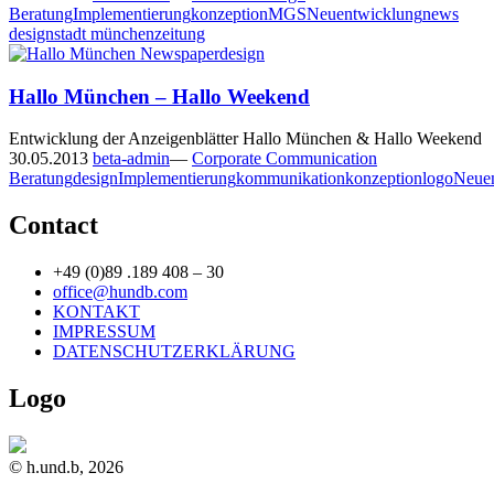
Beratung
Implementierung
konzeption
MGS
Neuentwicklung
news
design
stadt münchen
zeitung
Hallo München – Hallo Weekend
Entwicklung der Anzeigenblätter Hallo München & Hallo Weekend
30.05.2013
beta-admin
—
Corporate Communication
Beratung
design
Implementierung
kommunikation
konzeption
logo
Neue
Contact
+49 (0)89 .189 408 – 30
office@hundb.com
KONTAKT
IMPRESSUM
DATENSCHUTZERKLÄRUNG
Logo
© h.und.b, 2026