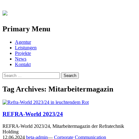
Primary Menu
Skip
Agentur
to
Leistungen
content
Projekte
News
Kontakt
Search
for:
Tag Archives: Mitarbeitermagazin
REFRA-World 2023/24
REFRA-World 2023/24, Mitarbeitermagazin der Refratechnik
Holding
12.06.2024
beta-admin
—
Corporate Communication