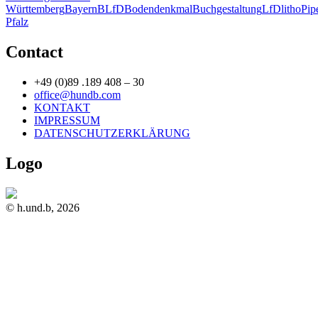
Württemberg
Bayern
BLfD
Bodendenkmal
Buchgestaltung
LfD
litho
Pip
Pfalz
Contact
+49 (0)89 .189 408 – 30
office@hundb.com
KONTAKT
IMPRESSUM
DATENSCHUTZERKLÄRUNG
Logo
© h.und.b, 2026