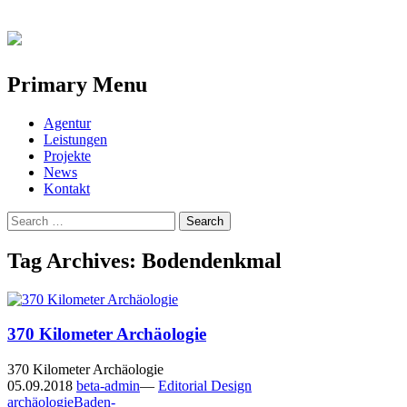
Primary Menu
Skip
Agentur
to
Leistungen
content
Projekte
News
Kontakt
Search
for:
Tag Archives: Bodendenkmal
370 Kilometer Archäologie
370 Kilometer Archäologie
05.09.2018
beta-admin
—
Editorial Design
archäologie
Baden-