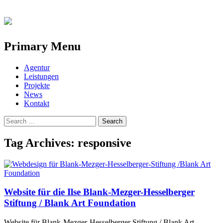
Primary Menu
Skip
Agentur
to
Leistungen
content
Projekte
News
Kontakt
Search
for:
Tag Archives: responsive
Website für die Ilse Blank-Mezger-Hesselberger
Stiftung / Blank Art Foundation
Website für Blank-Mezger-Hesselberger Stiftung / Blank Art