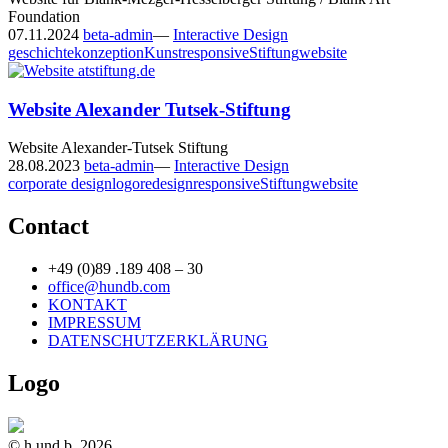
Foundation
07.11.2024
beta-admin
—
Interactive Design
geschichte
konzeption
Kunst
responsive
Stiftung
website
Website Alexander Tutsek-Stiftung
Website Alexander-Tutsek Stiftung
28.08.2023
beta-admin
—
Interactive Design
corporate design
logo
redesign
responsive
Stiftung
website
Contact
+49 (0)89 .189 408 – 30
office@hundb.com
KONTAKT
IMPRESSUM
DATENSCHUTZERKLÄRUNG
Logo
© h.und.b, 2026