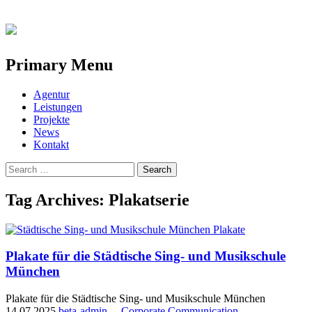
Primary Menu
Skip
Agentur
to
Leistungen
content
Projekte
News
Kontakt
Search
for:
Tag Archives: Plakatserie
Plakate für die Städtische Sing- und Musikschule
München
Plakate für die Städtische Sing- und Musikschule München
14.07.2025
beta-admin
—
Corporate Communication