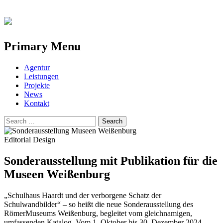
Primary Menu
Skip
Agentur
to
Leistungen
content
Projekte
News
Kontakt
Search
for:
Editorial Design
Sonderausstellung mit Publikation für die
Museen Weißenburg
„Schulhaus Haardt und der verborgene Schatz der
Schulwandbilder“ – so heißt die neue Sonderausstellung des
RömerMuseums Weißenburg, begleitet vom gleichnamigen,
umfassenden Katalog. Vom 1. Oktober bis 30. Dezember 2024