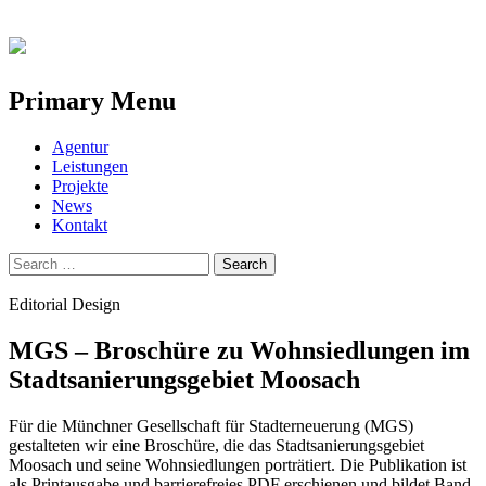
Primary Menu
Skip
Agentur
to
Leistungen
content
Projekte
News
Kontakt
Search
for:
Editorial Design
MGS – Broschüre zu Wohnsiedlungen im
Stadtsanierungsgebiet Moosach
Für die Münchner Gesellschaft für Stadterneuerung (MGS)
gestalteten wir eine Broschüre, die das Stadtsanierungsgebiet
Moosach und seine Wohnsiedlungen porträtiert. Die Publikation ist
als Printausgabe und barrierefreies PDF erschienen und bildet Band