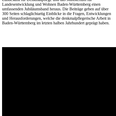
Landesentwicklung und Wohnen Baden-Württemberg einen
umfassenden Jubiläumsband heraus. Die Beiträge geben auf über
300 Seiten schlaglichtartig Einblicke in die Fragen, Entwicklungen
und Herausforderungen, welche die denkmalpflegerische Arbeit in
Baden-Württemberg im letzten halben Jahrhundert geprägt haben.