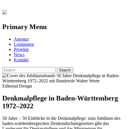
Primary Menu
Skip
Agentur
to
Leistungen
content
Projekte
News
Kontakt
Search
for:
Editorial Design
Denkmalpflege in Baden-Württemberg
1972–2022
50 Jahre – 50 Einblicke in die Denkmalpflege: zum Jubiläum des
baden-württembergischen Denkmalschutzgesetzes gibt das
Landesamt für Denkmalpflege und das Ministerium für