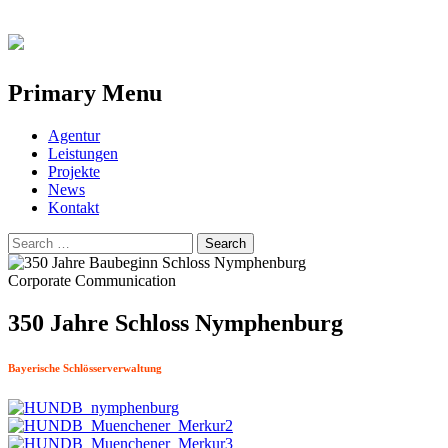
Primary Menu
Skip
Agentur
to
Leistungen
content
Projekte
News
Kontakt
Search
for:
Corporate Communication
350 Jahre Schloss Nymphenburg
Bayerische Schlösserverwaltung