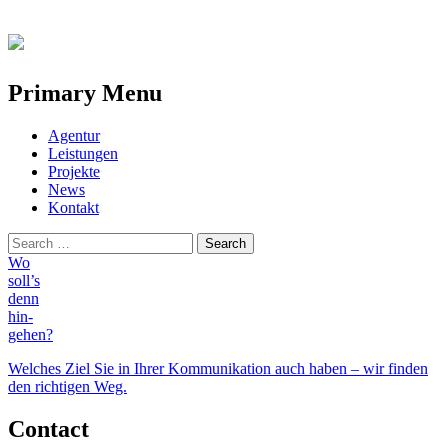
Primary Menu
Skip
Agentur
to
Leistungen
content
Projekte
News
Kontakt
Search
for:
Wo
soll’s
denn
hin-
gehen?
Welches Ziel Sie in Ihrer Kommunikation auch haben – wir finden
den richtigen Weg.
Contact